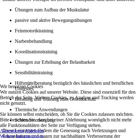
Übungen zum Aufbau der Muskulatur
passive und aktive Bewegungsübungen
Feinmotoriktraining
Narbenbehandlung
Koordinationstraining
Übungen zur Erhöhung der Belastbarkeit
Sensibilitätstraining
Hilfsmittelberatung bezüglich des häuslichen und beruflichen
Wir benutzen Cookies
Umfeldes
Wir nutzen Cookies auf unserer Website. Diese sind essenziell für den
Betrieb der Seite. Weitere Cookies, zu Analyse und Tracking werden
Beratung und Training zum Gelenkschutz
nicht genutzt.
Thermische Anwendungen
Sie können selbst entscheiden, ob Sie die Cookies zulassen möchten.
Bitte beachten Sie, dass bei einer Ablehnung womöglich nicht mehr
Schienenversorgung
alle Funktionalitäten der Seite zur Verfügung stehen.
Diese Leistungen fördern die Genesung nach Verletzungen und
Akzeptieren
Ablehnen
Erkrankungen und tragen zur nachhaltigen Verbesserung der
Weitere Informationen